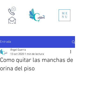
ME
NU
5535484656
ventas@limpiezacolibri.mx
Entrada
Ángel Guerra
13 oct 2020
1 min de lectura
Como quitar las manchas de
orina del piso