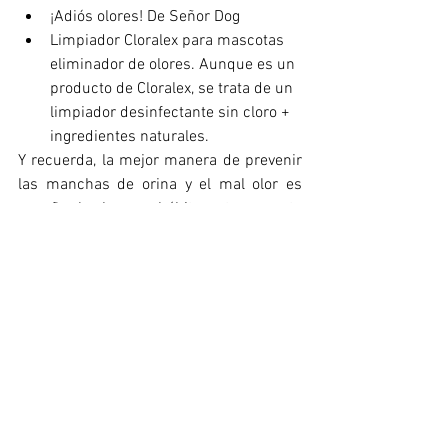
¡Adiós olores! De Señor Dog
Limpiador Cloralex para mascotas 
eliminador de olores. Aunque es un 
producto de Cloralex, se trata de un 
limpiador desinfectante sin cloro + 
ingredientes naturales.
Y recuerda, la mejor manera de prevenir 
las manchas de orina y el mal olor es 
enseñar los buenos hábitos a tu mascota 
y sacarla a tiempo para evitar estas 
situaciones.
Ver todo
Entradas recientes